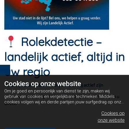
Rolekdetectie –
landelijk actief, altijd in
uw regio
Cookies op
onze website
Bekijk alle steden en dorpen waar wij actief zijn
Om je goed en persoonlijk van dienst te zijn, maken wij
Uw stad niet in de lijst? Wij zijn landelijk actief en helpen u
gebruik van cookies en vergelijkbare technieken. Middels
cookies volgen wij en derde partijen jouw surfgedrag op onze
direct.
website. Hiermee tonen wij gepersonaliseerde advertenties
en dit maakt het voor jou mogelijk om informatie te delen via
Cookies op
social media.
Bekijk ons cookiebeleid
onze website