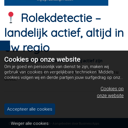
Rolekdetectie –
landelijk actief, altijd in
uw regio
Cookies op
onze website
Bekijk alle steden en dorpen waar wij actief zijn
Om je goed en persoonlijk van dienst te zijn, maken wij
Uw stad niet in de lijst? Wij zijn landelijk actief en helpen u
gebruik van cookies en vergelijkbare technieken. Middels
cookies volgen wij en derde partijen jouw surfgedrag op onze
direct.
website. Hiermee tonen wij gepersonaliseerde advertenties
en dit maakt het voor jou mogelijk om informatie te delen via
Cookies op
social media.
Bekijk ons cookiebeleid
onze website
Accepteer alle cookies
Weiger alle cookies
Copyright Rolekdetectie 2026 - Aangeboden door
Business Apps