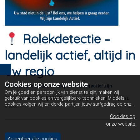
Rolekdetectie –
landelijk actief, altijd in
uw regio
Cookies op
onze website
Bekijk alle steden en dorpen waar wij actief zijn
Om je goed en persoonlijk van dienst te zijn, maken wij
Uw stad niet in de lijst? Wij zijn landelijk actief en helpen u
gebruik van cookies en vergelijkbare technieken. Middels
cookies volgen wij en derde partijen jouw surfgedrag op onze
direct.
website. Hiermee tonen wij gepersonaliseerde advertenties
en dit maakt het voor jou mogelijk om informatie te delen via
Cookies op
social media.
Bekijk ons cookiebeleid
onze website
Accepteer alle cookies