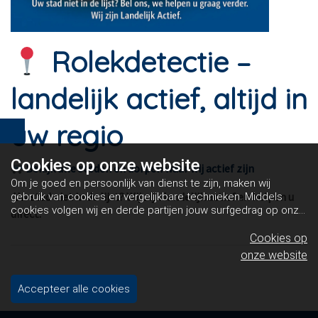
Rolekdetectie –
landelijk actief, altijd in
uw regio
Cookies op
onze website
Bekijk alle steden en dorpen waar wij actief zijn
Om je goed en persoonlijk van dienst te zijn, maken wij
Uw stad niet in de lijst? Wij zijn landelijk actief en helpen u
gebruik van cookies en vergelijkbare technieken. Middels
cookies volgen wij en derde partijen jouw surfgedrag op onze
direct.
website. Hiermee tonen wij gepersonaliseerde advertenties
en dit maakt het voor jou mogelijk om informatie te delen via
Cookies op
social media.
Bekijk ons cookiebeleid
onze website
Accepteer alle cookies