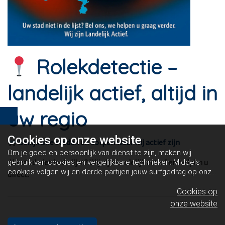
Rolekdetectie –
landelijk actief, altijd in
uw regio
Cookies op
onze website
Bekijk alle steden en dorpen waar wij actief zijn
Om je goed en persoonlijk van dienst te zijn, maken wij
Uw stad niet in de lijst? Wij zijn landelijk actief en helpen u
gebruik van cookies en vergelijkbare technieken. Middels
cookies volgen wij en derde partijen jouw surfgedrag op onze
direct.
website. Hiermee tonen wij gepersonaliseerde advertenties
en dit maakt het voor jou mogelijk om informatie te delen via
Cookies op
social media.
Bekijk ons cookiebeleid
onze website