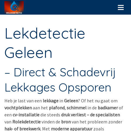
Lekdetectie
Geleen
– Direct & Schadevrij
Lekkages Opsporen
Heb je last van een
lekkage
in
Geleen
? Of het nu gaat om
vochtplekken
aan het
plafond
,
schimmel
in de
badkamer
of
een
cv-installatie
die steeds
druk verliest – de specialisten
van
Rolekdetectie
vinden de
bron
van het probleem zonder
hak- of breekwerk
. Met
moderne apparatuur
zoals