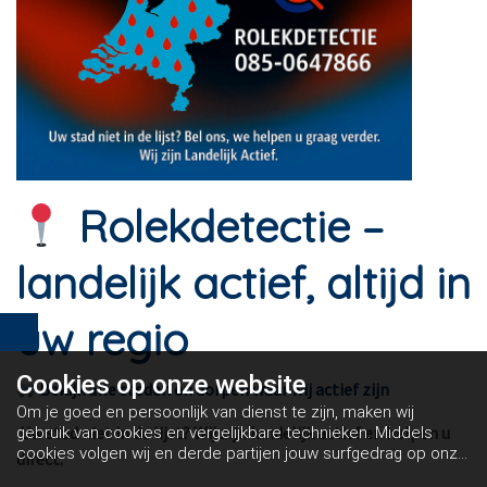
Rolekdetectie –
landelijk actief, altijd in
uw regio
Cookies op
onze website
Bekijk alle steden en dorpen waar wij actief zijn
Om je goed en persoonlijk van dienst te zijn, maken wij
Uw stad niet in de lijst? Wij zijn landelijk actief en helpen u
gebruik van cookies en vergelijkbare technieken. Middels
cookies volgen wij en derde partijen jouw surfgedrag op onze
direct.
website. Hiermee tonen wij gepersonaliseerde advertenties