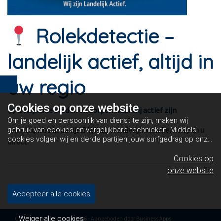
Rolekdetectie –
landelijk actief, altijd in
uw regio
Cookies op
onze website
Bekijk alle steden en dorpen waar wij actief zijn
Om je goed en persoonlijk van dienst te zijn, maken wij
Uw stad niet in de lijst? Wij zijn landelijk actief en helpen u
gebruik van cookies en vergelijkbare technieken. Middels
cookies volgen wij en derde partijen jouw surfgedrag op onze
direct.
website. Hiermee tonen wij gepersonaliseerde advertenties
en dit maakt het voor jou mogelijk om informatie te delen via
Cookies op
social media.
Bekijk ons cookiebeleid
onze website
Accepteer alle cookies
Weiger alle cookies
Copyright Rolekdetectie 2026 - Aangeboden door
Business Apps