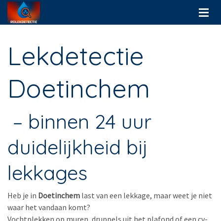
Lekdetectie
Doetinchem
– binnen 24 uur
duidelijkheid bij
lekkages
Heb je in
Doetinchem
last van een lekkage, maar weet je niet
waar het vandaan komt?
Vochtplekken op muren, druppels uit het plafond of een cv-