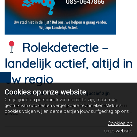
Rolekdetectie –
landelijk actief, altijd in
uw regio
Cookies op
onze website
Bekijk alle steden en dorpen waar wij actief zijn
Om je goed en persoonlijk van dienst te zijn, maken wij
Uw stad niet in de lijst? Wij zijn landelijk actief en helpen u
gebruik van cookies en vergelijkbare technieken. Middels
cookies volgen wij en derde partijen jouw surfgedrag op onze
direct.
website. Hiermee tonen wij gepersonaliseerde advertenties
en dit maakt het voor jou mogelijk om informatie te delen via
Cookies op
social media.
Bekijk ons cookiebeleid
onze website