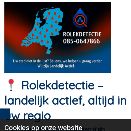
Rolekdetectie –
landelijk actief, altijd in
uw regio
Cookies op
onze website
Bekijk alle steden en dorpen waar wij actief zijn