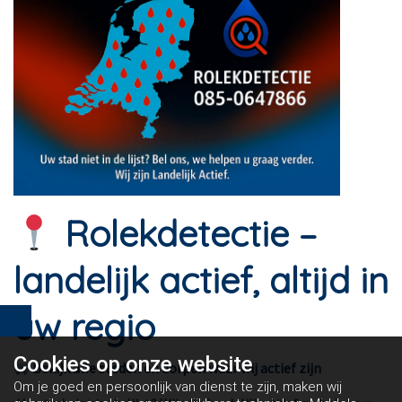
Rolekdetectie –
landelijk actief, altijd in
uw regio
Cookies op
onze website
Bekijk alle steden en dorpen waar wij actief zijn
Om je goed en persoonlijk van dienst te zijn, maken wij