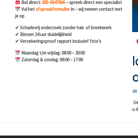
Bel direct:
085-0647866
– spreek direct een specialist
Vul het
afspraakformulier
in – wij nemen contact met
je op
✔ Schadevrij onderzoek zonder hak- of breekwerk
✔ Binnen 24 uur duidelijkheid
✔ Verzekeringsproof rapport inclusief foto’s
Maandag t/m vrijdag: 08:00 – 20:00
l
Zaterdag & zondag: 09:00 – 17:00
a
Uw 
u d